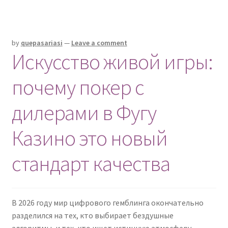
in
by
quepasariasi
—
Leave a comment
Искусство живой игры:
почему покер с
дилерами в Фугу
Казино это новый
стандарт качества
В 2026 году мир цифрового гемблинга окончательно
разделился на тех, кто выбирает бездушные
алгоритмы, и тех, кто ищет истинную атмосферу