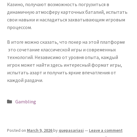
Казино
,
получают
возможность
погрузиться
в
динамичную
атмосферу
карточных
баталий,
испытать
свои
навыки
и
насладиться
захватывающим
игровым
процессом.
В
итоге
можно
сказать,
что
покер
на
этой
платформе
это
сочетание
классической
игры
и
современных
технологий.
Независимо
от
уровня
опыта,
каждый
игрок
может
найти
здесь
интересный
формат
игры,
испытать
азарт
и
получить
яркие
впечатления
от
каждой
раздачи.
Posted
Gambling
in
Posted on
March 9, 2026
by
quepasariasi
—
Leave a comment