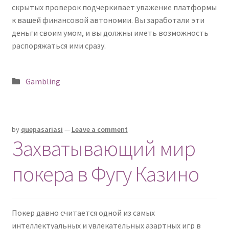
скрытых проверок подчеркивает уважение платформы
к вашей финансовой автономии. Вы заработали эти
деньги своим умом, и вы должны иметь возможность
распоряжаться ими сразу.
Posted
Gambling
in
by
quepasariasi
—
Leave a comment
Захватывающий мир
покера в Фугу Казино
Покер
давно
считается
одной
из
самых
интеллектуальных
и
увлекательных
азартных
игр
в