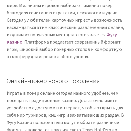
мире.
Миллионы
игроков
выбирают
именно
покер
благодаря
сочетанию
стратегии,
психологии
и
удачи.
Сегодня
у
любителей
карточных
игр
есть
возможность
наслаждаться
этим
классическим
развлечением
онлайн,
и
одним
из
популярных
мест
для
этого
является
Фугу
Казино
.
Платформа
предлагает
современный
формат
игры,
широкий
выбор
покерных
столов
и
комфортную
атмосферу
для
игроков
любого
уровня.
Онлайн-
покер
нового
поколения
Играть
в
покер
онлайн
сегодня
намного
удобнее,
чем
посещать
традиционные
казино.
Достаточно
иметь
устройство
с
доступом
в
интернет,
чтобы
открыть
для
себя
мир
турниров,
кэш-
игр
и
захватывающих
раздач.
В
Фугу Казино
пользователи
могут
выбрать
различные
форматы
покера
от
классического
Texas
Hold’em
до