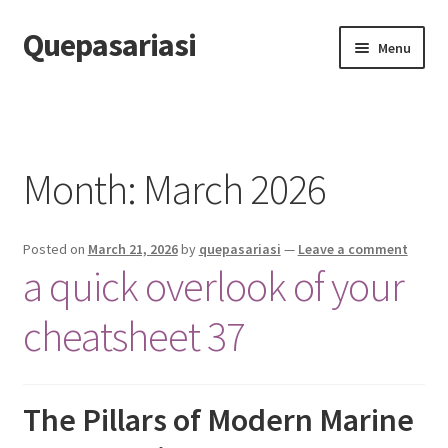
Quepasariasi
Skip
Skip
Menu
to
to
navigation
content
Home
Disclaimer
Month: March 2026
Dmca Notice
Posted on
March 21, 2026
by
quepasariasi
—
Leave a comment
Privacy Policy
a quick overlook of your
Terms Of Use
cheatsheet 37
The Pillars of Modern Marine