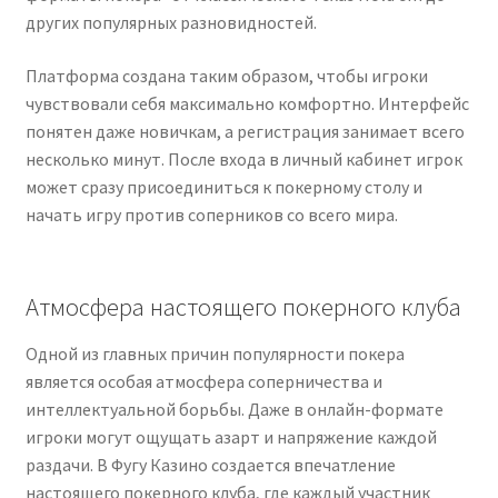
других
популярных
разновидностей.
Платформа
создана
таким
образом,
чтобы
игроки
чувствовали
себя
максимально
комфортно.
Интерфейс
понятен
даже
новичкам,
а
регистрация
занимает
всего
несколько
минут.
После
входа
в
личный
кабинет
игрок
может
сразу
присоединиться
к
покерному
столу
и
начать
игру
против
соперников
со
всего
мира.
Атмосфера
настоящего
покерного
клуба
Одной
из
главных
причин
популярности
покера
является
особая
атмосфера
соперничества
и
интеллектуальной
борьбы.
Даже
в
онлайн-
формате
игроки
могут
ощущать
азарт
и
напряжение
каждой
раздачи.
В
Фугу Казино
создается
впечатление
настоящего
покерного
клуба,
где
каждый
участник