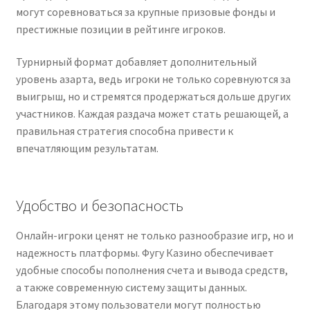
могут
соревноваться
за
крупные
призовые
фонды
и
престижные
позиции
в
рейтинге
игроков.
Турнирный
формат
добавляет
дополнительный
уровень
азарта,
ведь
игроки
не
только
соревнуются
за
выигрыш,
но
и
стремятся
продержаться
дольше
других
участников.
Каждая
раздача
может
стать
решающей,
а
правильная
стратегия
способна
привести
к
впечатляющим
результатам.
Удобство
и
безопасность
Онлайн-
игроки
ценят
не
только
разнообразие
игр,
но
и
надежность
платформы.
Фугу Казино
обеспечивает
удобные
способы
пополнения
счета
и
вывода
средств,
а
также
современную
систему
защиты
данных.
Благодаря
этому
пользователи
могут
полностью