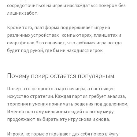
сосредоточиться
на
игре
и
наслаждаться
покером
без
лишних
забот.
Кроме
того,
платформа
поддерживает
игру
на
различных
устройствах
компьютерах,
планшетах
и
смартфонах.
Это
означает,
что
любимая
игра
всегда
будет
под
рукой,
где
бы
ни
находился
игрок.
Почему
покер
остается
популярным
Покер
это
не
просто
азартная
игра,
а
настоящее
искусство
стратегии.
Каждая
партия
требует
анализа,
терпения
и
умения
принимать
решения
под
давлением.
Именно
поэтому
миллионы
людей
по
всему
миру
продолжают
выбирать
эту
игру
снова
и
снова.
Игроки,
которые
открывают
для
себя
покер
в
Фугу