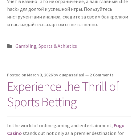
Учет в казино это не ограничение, а ваш главный «life
hack» для долгой и успешной игры. Пользуйтесь
инструментами анализа, следите за своим банкроллом
и наслаждайтесь азартом ответственно.
Posted
Gambling
,
Sports & Athletics
in
Posted on
March 3, 2026
by
quepasariasi
—
2 Comments
Experience the Thrill of
Sports Betting
In the world of online gaming and entertainment,
Fugu
Сasino
stands out not only as a premier destination for