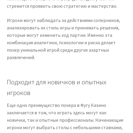
стремится
проявить
свою
стратегию
и
мастерство.
Игроки
могут
наблюдать
за
действиями
соперников,
анализировать
их
стиль
игры
и
принимать
решения,
которые
могут
изменить
ход
партии.
Именно
эта
комбинация
аналитики,
психологии
и
риска
делает
покер
уникальной
игрой
среди
других
азартных
развлечений.
Подходит
для
новичков
и
опытных
игроков
Еще
одно
преимущество
покера
в
Фугу Казино
заключается
в
том,
что
играть
здесь
могут
как
новички,
так
и
опытные
профессионалы.
Начинающие
игроки
могут
выбрать
столы
с
небольшими
ставками,