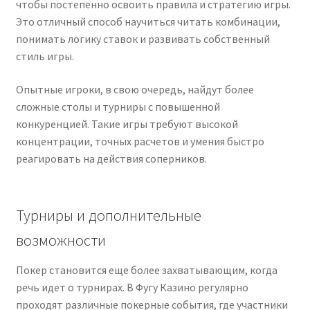
чтобы
постепенно
освоить
правила
и
стратегию
игры.
Это
отличный
способ
научиться
читать
комбинации,
понимать
логику
ставок
и
развивать
собственный
стиль
игры.
Опытные
игроки,
в
свою
очередь,
найдут
более
сложные
столы
и
турниры
с
повышенной
конкуренцией.
Такие
игры
требуют
высокой
концентрации,
точных
расчетов
и
умения
быстро
реагировать
на
действия
соперников.
Турниры
и
дополнительные
возможности
Покер
становится
еще
более
захватывающим,
когда
речь
идет
о
турнирах.
В
Фугу Казино
регулярно
проходят
различные
покерные
события,
где
участники