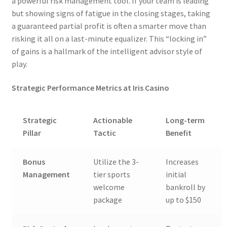
a powerful risk management tool. If your team is leading
but showing signs of fatigue in the closing stages, taking
a guaranteed partial profit is often a smarter move than
risking it all on a last-minute equalizer. This “locking in”
of gains is a hallmark of the intelligent advisor style of
play.
Strategic Performance Metrics at Iris Casino
Strategic
Actionable
Long-term
Pillar
Tactic
Benefit
Bonus
Utilize the 3-
Increases
Management
tier sports
initial
welcome
bankroll by
package
up to $150