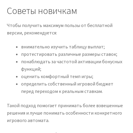
Советы новичкам
Чтобы получить максимум пользы от бесплатной
версии, рекомендуется:
внимательно изучить таблицу выплат;
протестировать различные размеры ставок;
понаблюдать за частотой активации бонусных
функций;
оценить комфортный темп игры;
определить собственный игровой бюджет
перед переходом к реальным ставкам.
Такой подход помогает принимать более взвешенные
решения и лучше понимать особенности конкретного
игрового автомата.