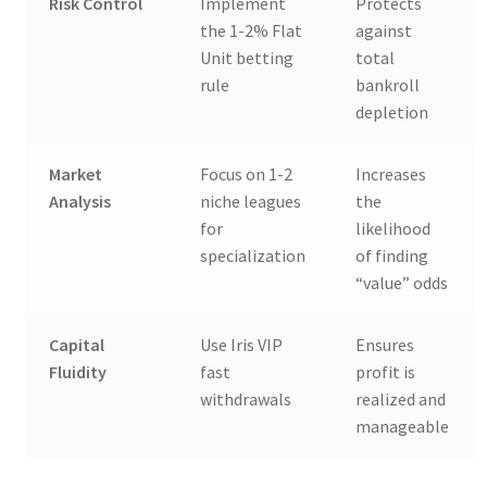
Risk Control
Implement
Protects
the 1-2% Flat
against
Unit betting
total
rule
bankroll
depletion
Market
Focus on 1-2
Increases
Analysis
niche leagues
the
for
likelihood
specialization
of finding
“value” odds
Capital
Use Iris VIP
Ensures
Fluidity
fast
profit is
withdrawals
realized and
manageable