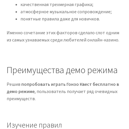
качественная трехмерная графика;
атмосферное музыкальное сопровождение;
понятные правила даже для новичков.
Именно сочетание этих факторов сделало слот одним
из самых узнаваемых среди любителей онлайн-казино.
Преимущества демо режима
Решив
попробовать играть Гонзо Квест бесплатно в
демо режиме
, пользователь получает ряд очевидных
преимуществ.
Изучение правил