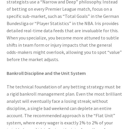
strategists use a “Narrow and Deep” philosophy. Instead
of betting on every Premier League match, focus on a
specific sub-market, such as “Total Goals” in the German
Bundesliga or “Player Statistics” in the NBA. Iris provides
detailed real-time data feeds that are invaluable for this.
When you specialize, you become more attuned to subtle
shifts in team form or injury impacts that the general
odds-makers might overlook, allowing you to spot “value”
before the market adjusts.
Bankroll Discipline and the Unit System
The technical foundation of any betting strategy must be
a rigid bankroll management plan. Even the most brilliant
analyst will eventually face a losing streak; without
discipline, a single bad weekend can deplete an entire
account. The recommended approach is the “Flat Unit”
system, where every wager is exactly 1% to 2% of your