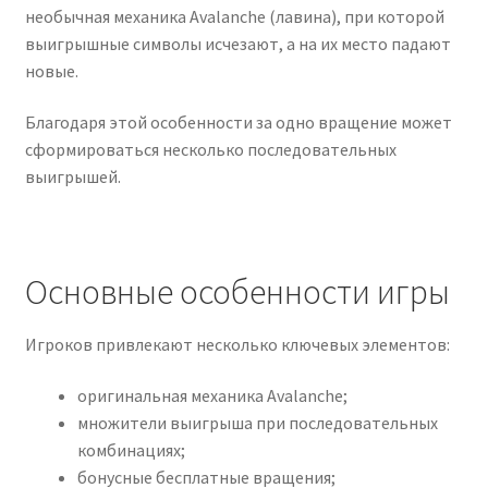
необычная механика Avalanche (лавина), при которой
выигрышные символы исчезают, а на их место падают
новые.
Благодаря этой особенности за одно вращение может
сформироваться несколько последовательных
выигрышей.
Основные особенности игры
Игроков привлекают несколько ключевых элементов:
оригинальная механика Avalanche;
множители выигрыша при последовательных
комбинациях;
бонусные бесплатные вращения;