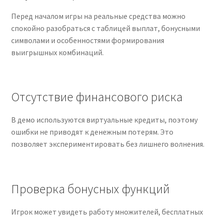
Перед началом игры на реальные средства можно
спокойно разобраться с таблицей выплат, бонусными
символами и особенностями формирования
выигрышных комбинаций.
Отсутствие финансового риска
В демо используются виртуальные кредиты, поэтому
ошибки не приводят к денежным потерям. Это
позволяет экспериментировать без лишнего волнения.
Проверка бонусных функций
Игрок может увидеть работу множителей, бесплатных