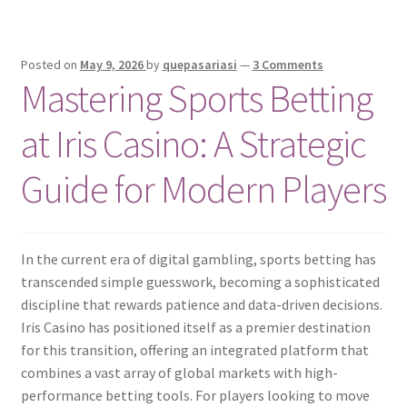
in
Posted on
May 9, 2026
by
quepasariasi
—
3 Comments
Mastering Sports Betting
at Iris Casino: A Strategic
Guide for Modern Players
In the current era of digital gambling, sports betting has
transcended simple guesswork, becoming a sophisticated
discipline that rewards patience and data-driven decisions.
Iris Casino has positioned itself as a premier destination
for this transition, offering an integrated platform that
combines a vast array of global markets with high-
performance betting tools. For players looking to move