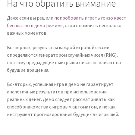
На что обратить внимание
Даже если вы решили
попробовать играть гонзо квест
бесплатно в демо режиме
, стоит помнить несколько
важных моментов.
Во-первых, результаты каждой игровой сессии
определяются генератором случайных чисел (RNG),
поэтому предыдущие выигрыши никак не влияют на
будущие вращения.
Во-вторых, успешная игра в демо не гарантирует
аналогичных результатов при использовании
реальных денег. Демо следует рассматривать как
способ знакомства с игровым автоматом, а не как
инструмент прогнозирования будущих выигрышей.