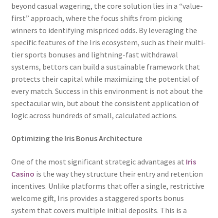
beyond casual wagering, the core solution lies in a “value-
first” approach, where the focus shifts from picking
winners to identifying mispriced odds. By leveraging the
specific features of the Iris ecosystem, such as their multi-
tier sports bonuses and lightning-fast withdrawal
systems, bettors can build a sustainable framework that
protects their capital while maximizing the potential of
every match. Success in this environment is not about the
spectacular win, but about the consistent application of
logic across hundreds of small, calculated actions.
Optimizing the Iris Bonus Architecture
One of the most significant strategic advantages at
Iris
Сasino
is the way they structure their entry and retention
incentives. Unlike platforms that offer a single, restrictive
welcome gift, Iris provides a staggered sports bonus
system that covers multiple initial deposits. This is a