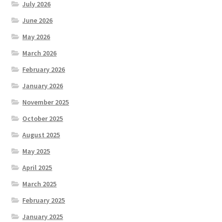
July 2026
June 2026
May 2026
March 2026
February 2026
January 2026
November 2025
October 2025
August 2025
May 2025
April 2025
March 2025
February 2025
January 2025