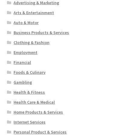
Advertising & Marketing
Arts & Entertainment
Auto & Motor
Business Products & Services
Clothing & Fashion
Employment
Financial
Foods & Culinary
Gambling
Health & Fitness
Health Care & Medical
Home Products & Services
Internet Services
Personal Product & Services