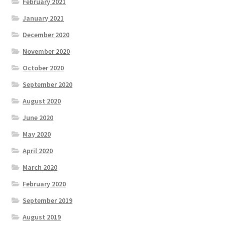
February 2021
January 2021
December 2020
November 2020
October 2020
September 2020
August 2020
June 2020
May 2020
April 2020
March 2020
February 2020
September 2019
August 2019