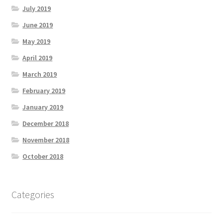
July 2019
June 2019
May 2019
April 2019
March 2019
February 2019
January 2019
December 2018
November 2018
October 2018
Categories