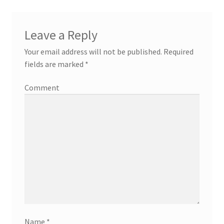
Leave a Reply
Your email address will not be published.
Required
fields are marked
*
Comment
Name
*