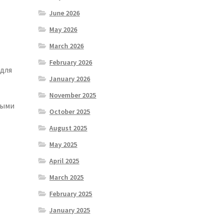
June 2026
May 2026
March 2026
February 2026
 для
January 2026
November 2025
ными
October 2025
August 2025
May 2025
April 2025
March 2025
February 2025
January 2025