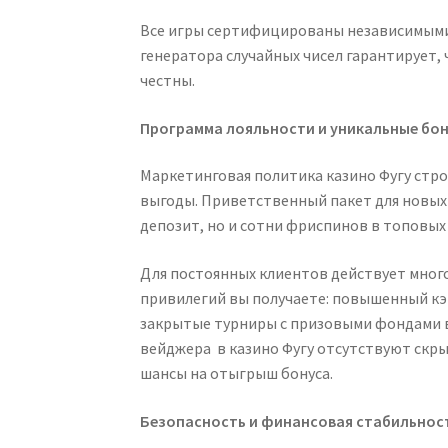
Все игры сертифицированы независимыми
генератора случайных чисел гарантирует,
честны.
Программа лояльности и уникальные бо
Маркетинговая политика казино Фугу стро
выгоды. Приветственный пакет для новых 
депозит, но и сотни фриспинов в топовых
Для постоянных клиентов действует много
привилегий вы получаете: повышенный кэ
закрытые турниры с призовыми фондами в
вейджера в казино Фугу отсутствуют скры
шансы на отыгрыш бонуса.
Безопасность и финансовая стабильнос