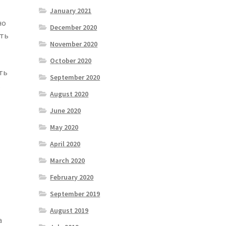
January 2021
но
December 2020
ать
November 2020
October 2020
ть
September 2020
.
August 2020
June 2020
May 2020
April 2020
March 2020
February 2020
September 2019
August 2019
а