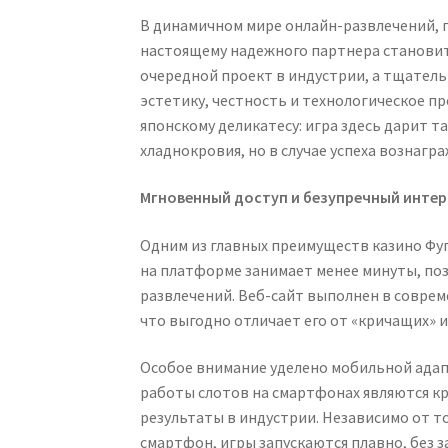
В динамичном мире онлайн-развлечений, г
настоящему надежного партнера становит
очередной проект в индустрии, а тщательн
эстетику, честность и технологическое п
японскому деликатесу: игра здесь дарит т
хладнокровия, но в случае успеха вознаг
Мгновенный доступ и безупречный инте
Одним из главных преимуществ казино Фуг
на платформе занимает менее минуты, поз
развлечений. Веб-сайт выполнен в совре
что выгодно отличает его от «кричащих» 
Особое внимание уделено мобильной адапт
работы слотов на смартфонах являются кр
результаты в индустрии. Независимо от т
смартфон, игры запускаются плавно, без 