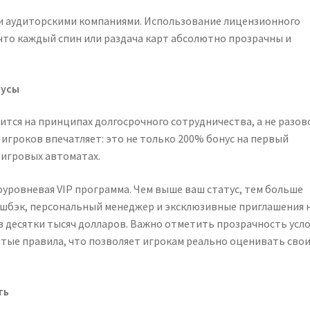
 аудиторскими компаниями. Использование лицензионного
 что каждый спин или раздача карт абсолютно прозрачны и
нусы
ится на принципах долгосрочного сотрудничества, а не разов
игроков впечатляет: это не только 200% бонус на первый
 игровых автоматах.
уровневая VIP программа. Чем выше ваш статус, тем больше
шбэк, персональный менеджер и эксклюзивные приглашения 
 десятки тысяч долларов. Важно отметить прозрачность усл
тые правила, что позволяет игрокам реально оценивать сво
ть